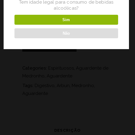
Tem idade legal para consumo de bebidas
alcoólicas?
1 em stock
Sim
Não
ADICIONAR
Categories:
Espirituosos
,
Aguardente de
Medronho
,
Aguardente
Tags:
Digestivo
,
Arbun
,
Medronho
,
Aguardente
DESCRIÇÃO