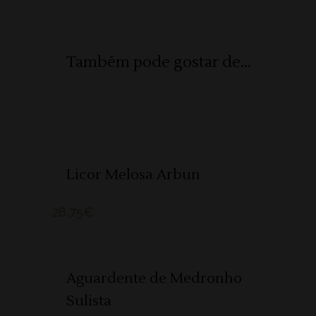
Também pode gostar de...
ADICIONAR
Licor Melosa Arbun
28,75
€
SOLD
LER MAIS
Aguardente de Medronho
Sulista