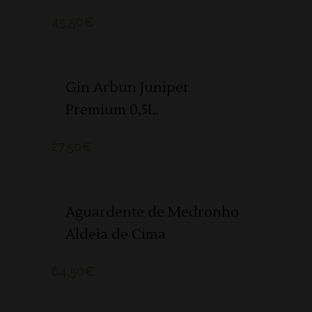
45,50
€
SOLD
LER MAIS
Gin Arbun Juniper
Premium 0,5L.
27,50
€
ADICIONAR
Aguardente de Medronho
Aldeia de Cima
64,50
€