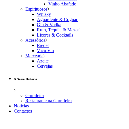
Vinho Abafado
Espirituosos
Whisky
Aguardente & Cognac
Gin & Vodka
Rum, Tequila & Mezcal
Licores & Cocktails
Acessórios
Riedel
Vacu Vin
Mercearia
Azeite
Cervejas
A Nossa História
Garrafeira
Restaurante na Garrafeira
Notícias
Contactos