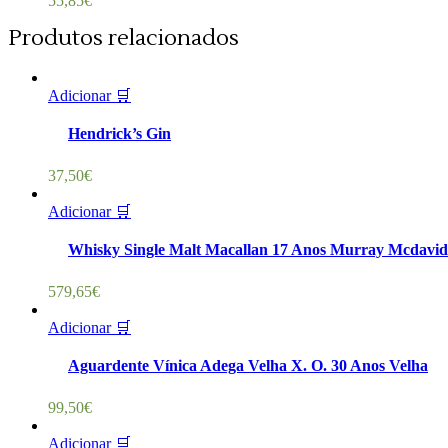
55,85
€
Produtos relacionados
Adicionar 🛒
Hendrick’s Gin
37,50
€
Adicionar 🛒
Whisky Single Malt Macallan 17 Anos Murray Mcdavid
579,65
€
Adicionar 🛒
Aguardente Vínica Adega Velha X. O. 30 Anos Velha
99,50
€
Adicionar 🛒