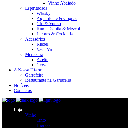
Vinho Abafado
Espirituosos
Whisky
Aguardente & Cognac
Gin & Vodka
Rum, Tequila & Mezcal
Licores & Cocktails
Acessórios
Riedel
Vacu Vin
Mercearia
Azeite
Cervejas
A Nossa História
Garrafeira
Restaurante na Garrafeira
Notícias
Contactos
Loja
Vinho
Tinto
Branco