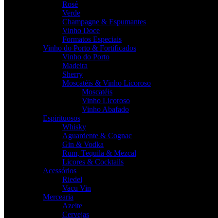
Rosé
Verde
Champagne & Espumantes
Vinho Doce
Formatos Especiais
Vinho do Porto & Fortificados
Vinho do Porto
Madeira
Sherry
Moscatéis & Vinho Licoroso
Moscatéis
Vinho Licoroso
Vinho Abafado
Espirituosos
Whisky
Aguardente & Cognac
Gin & Vodka
Rum, Tequila & Mezcal
Licores & Cocktails
Acessórios
Riedel
Vacu Vin
Mercearia
Azeite
Cervejas