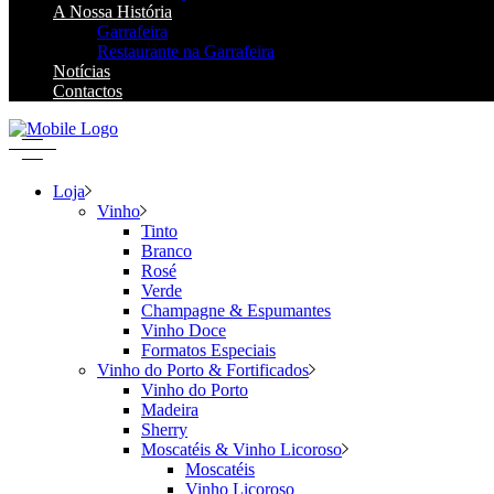
A Nossa História
Garrafeira
Restaurante na Garrafeira
Notícias
Contactos
Loja
Vinho
Tinto
Branco
Rosé
Verde
Champagne & Espumantes
Vinho Doce
Formatos Especiais
Vinho do Porto & Fortificados
Vinho do Porto
Madeira
Sherry
Moscatéis & Vinho Licoroso
Moscatéis
Vinho Licoroso