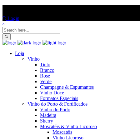
ENTREGAS EM TODO PORTUGAL CONTINENTAL!
Login
Loja
Vinho
Tinto
Branco
Rosé
Verde
Champagne & Espumantes
Vinho Doce
Formatos Especiais
Vinho do Porto & Fortificados
Vinho do Porto
Madeira
Sherry
Moscatéis & Vinho Licoroso
Moscatéis
Vinho Licoroso