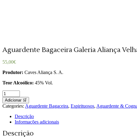
Aguardente Bagaceira Galeria Aliança Velh
55,00
€
Produtor:
Caves Aliança S. A.
Teor Alcoólico:
45% Vol.
Aguardente
Bagaceira
Adicionar 🛒
Galeria
Categories:
Aguardente Bagaceira
,
Espirituosos
,
Aguardente & Cogn
Aliança
Velha
Descrição
quantity
Informações adicionais
Descrição