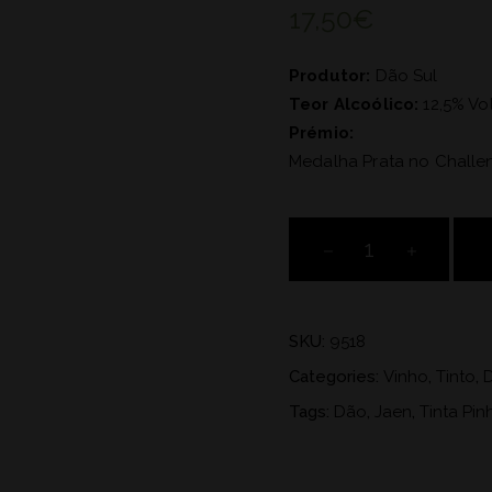
17,50
€
Produtor:
Dão Sul
Teor Alcoólico:
12,5% Vol
Prémio:
Medalha Prata no Challen
Quinta
de
Luiziannes
1990
SKU:
9518
quantity
Categories:
Vinho
,
Tinto
,
Tags:
Dão
,
Jaen
,
Tinta Pin