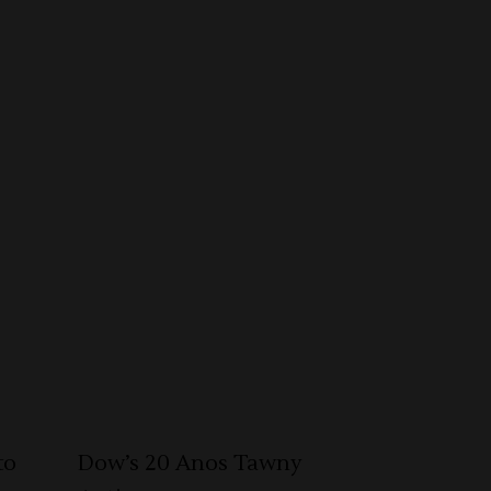
ADICIONAR 🛒
to
Dow’s 20 Anos Tawny