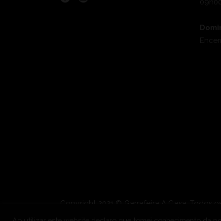
09h00
Domi
Encer
Copyright 2021 © Garrafeira A Casa. Todos os
Powered by
OONIFY
.
Ao utilizar este website declaro que tomei conhecimento da pol