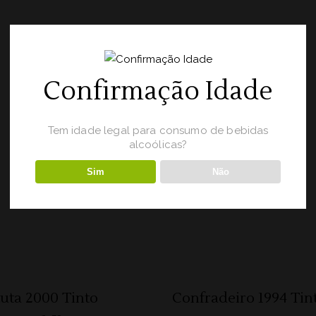
INFORMAÇÕES ADICIONAIS
Tamanho
0,75L
Confirmação Idade
Tem idade legal para consumo de bebidas
alcoólicas?
Sim
Não
Produtos relacionados
ADICIONAR 🛒
ADICIONAR 🛒
uta 2000 Tinto
Confradeiro 1994 Tin