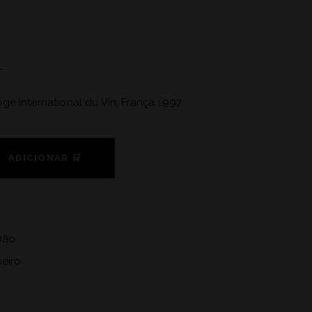
.
ge International du Vin, França 1997
ADICIONAR 🛒
Dão
heiro