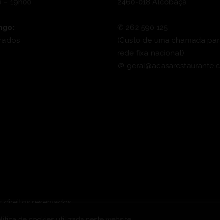
 – 19h00
2460-018 Alcobaça
ngo:
✆
262 590 125
rados
(Custo de uma chamada par
rede fixa nacional)
＠
geral@acasarestaurante.
 direitos reservados.
itica de cookies utilizada neste website.