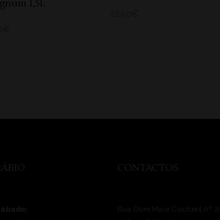
gnum 1,5L
22,50
€
0
€
ÁRIO
CONTACTOS
Sábado:
Rua Dom Maur Cocheril nº 2