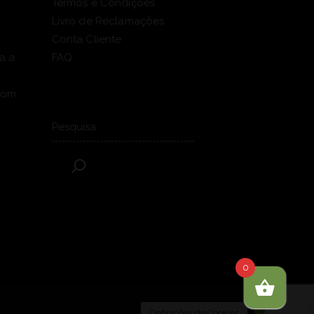
Termos e Condições
Livro de Reclamações
Conta Cliente
a a
FAQ
com
Pesquisar
0
Definições de Cookies
Aceitar