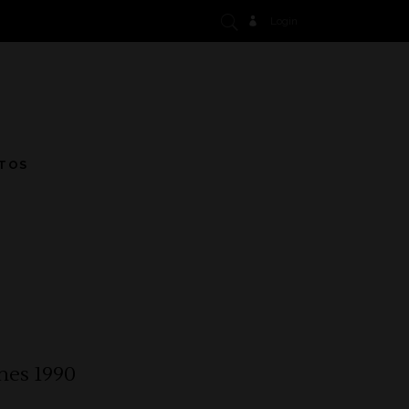
Login
TOS
nes 1990