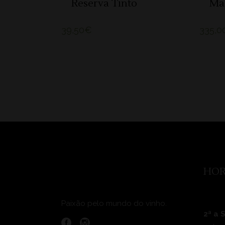
Reserva Tinto
Ma
39,50
€
335,0
HOR
Paixão pelo mundo do vinho.
2ª a 