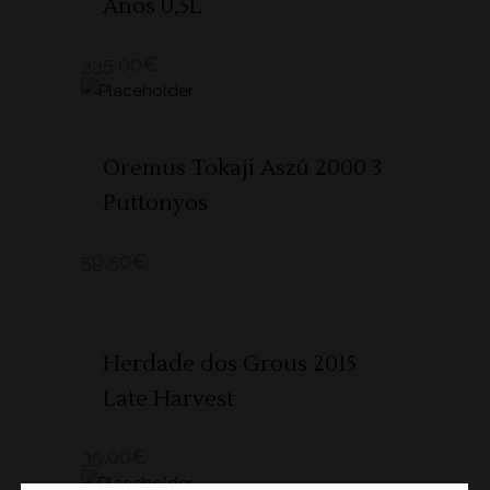
Anos 0,5L
335,00
€
ADICIONAR 🛒
Oremus Tokaji Aszú 2000 3
Puttonyos
59,50
€
ADICIONAR 🛒
Herdade dos Grous 2015
Late Harvest
35,00
€