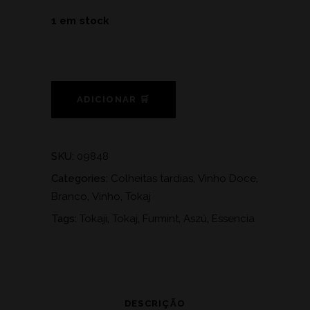
1 em stock
ADICIONAR 🛒
SKU:
09848
Categories:
Colheitas tardias
,
Vinho Doce
,
Branco
,
Vinho
,
Tokaj
Tags:
Tokaji
,
Tokaj
,
Furmint
,
Aszú
,
Essencia
DESCRIÇÃO