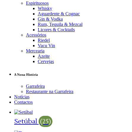
Espirituosos
Whisky
Aguardente & Cognac
Gin & Vodka
Rum, Tequila & Mezcal
Licores & Cocktails
Acessórios
Riedel
Vacu Vin
Mercearia
Azeite
Cervejas
A Nossa História
Garrafeira
Restaurante na Garrafeira
Notícias
Contactos
Setúbal
(25)