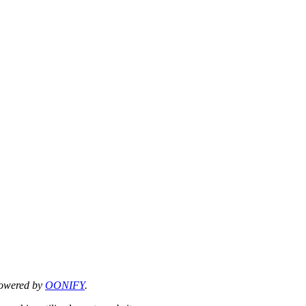
owered by
OONIFY
.