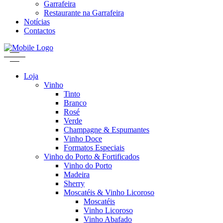
Garrafeira
Restaurante na Garrafeira
Notícias
Contactos
Loja
Vinho
Tinto
Branco
Rosé
Verde
Champagne & Espumantes
Vinho Doce
Formatos Especiais
Vinho do Porto & Fortificados
Vinho do Porto
Madeira
Sherry
Moscatéis & Vinho Licoroso
Moscatéis
Vinho Licoroso
Vinho Abafado