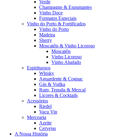
Verde
Champagne & Espumantes
Vinho Doce
Formatos Especiais
Vinho do Porto & Fortificados
Vinho do Porto
Madeira
Sherry
Moscatéis & Vinho Licoroso
Moscatéis
Vinho Licoroso
Vinho Abafado
Espirituosos
Whisky
Aguardente & Cognac
Gin & Vodka
Rum, Tequila & Mezcal
Licores & Cocktails
Acessórios
Riedel
Vacu Vin
Mercearia
Azeite
Cervejas
A Nossa História