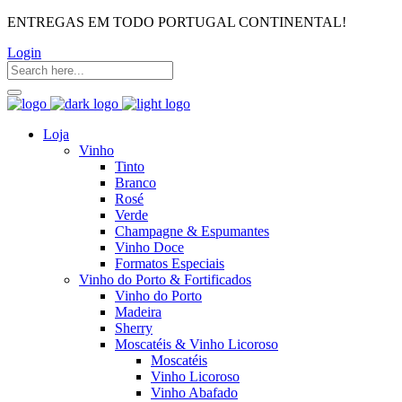
ENTREGAS EM TODO PORTUGAL CONTINENTAL!
Login
Loja
Vinho
Tinto
Branco
Rosé
Verde
Champagne & Espumantes
Vinho Doce
Formatos Especiais
Vinho do Porto & Fortificados
Vinho do Porto
Madeira
Sherry
Moscatéis & Vinho Licoroso
Moscatéis
Vinho Licoroso
Vinho Abafado