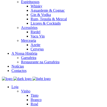
Espirituosos
Whisky
Aguardente & Cognac
Gin & Vodka
Rum, Tequila & Mezcal
Licores & Cocktails
Acessórios
Riedel
Vacu Vin
Mercearia
Azeite
Cervejas
A Nossa História
Garrafeira
Restaurante na Garrafeira
Notícias
Contactos
Loja
Vinho
Tinto
Branco
Rosé